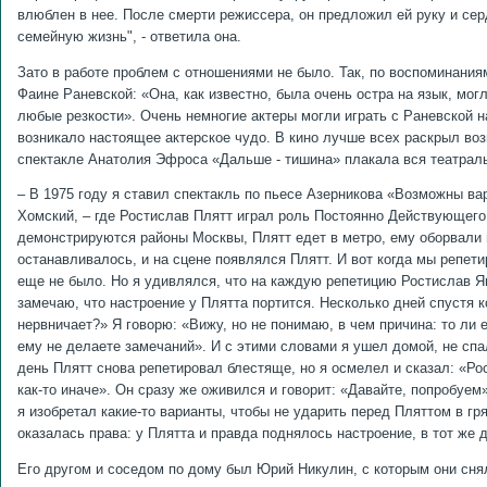
влюблен в нее. После смерти режиссера, он предложил ей руку и сер
семейную жизнь", - ответила она.
Зато в работе проблем с отношениями не было. Так, по воспоминания
Фаине Раневской: «Она, как известно, была очень остра на язык, мо
любые резкости». Очень немногие актеры могли играть с Раневской на
возникало настоящее актерское чудо. В кино лучше всех раскрыл воз
спектакле Анатолия Эфроса «Дальше - тишина» плакала вся театрал
– В 1975 году я ставил спектакль по пьесе Азерникова «Возможны в
Хомский, – где Ростислав Плятт играл роль Постоянно Действующего
демонстрируются районы Москвы, Плятт едет в метро, ему оборвали 
останавливалось, и на сцене появлялся Плятт. И вот когда мы репети
еще не было. Но я удивлялся, что на каждую репетицию Ростислав Ян
замечаю, что настроение у Плятта портится. Несколько дней спустя 
нервничает?» Я говорю: «Вижу, но не понимаю, в чем причина: то ли е
ему не делаете замечаний». И с этими словами я ушел домой, не сп
день Плятт снова репетировал блестяще, но я осмелел и сказал: «Ро
как-то иначе». Он сразу же оживился и говорит: «Давайте, попробуем»
я изобретал какие-то варианты, чтобы не ударить перед Пляттом в г
оказалась права: у Плятта и правда поднялось настроение, в тот же 
Его другом и соседом по дому был Юрий Никулин, с которым они сня