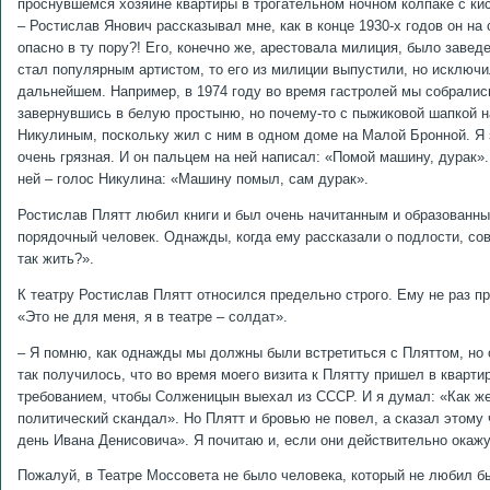
проснувшемся хозяине квартиры в трогательном ночном колпаке с ки
– Ростислав Янович рассказывал мне, как в конце 1930-х годов он на
опасно в ту пору?! Его, конечно же, арестовала милиция, было заве
стал популярным артистом, то его из милиции выпустили, но исключил
дальнейшем. Например, в 1974 году во время гастролей мы собрались
завернувшись в белую простыню, но почему-то с пыжиковой шапкой на
Никулиным, поскольку жил с ним в одном доме на Малой Бронной. Я 
очень грязная. И он пальцем на ней написал: «Помой машину, дурак».
ней – голос Никулина: «Машину помыл, сам дурак».
Ростислав Плятт любил книги и был очень начитанным и образованны
порядочный человек. Однажды, когда ему рассказали о подлости, с
так жить?».
К театру Ростислав Плятт относился предельно строго. Ему не раз п
«Это не для меня, я в театре – солдат».
– Я помню, как однажды мы должны были встретиться с Пляттом, но 
так получилось, что во время моего визита к Плятту пришел в кварт
требованием, чтобы Солженицын выехал из СССР. И я думал: «Как же 
политический скандал». Но Плятт и бровью не повел, а сказал этому
день Ивана Денисовича». Я почитаю и, если они действительно окажу
Пожалуй, в Театре Моссовета не было человека, который не любил б