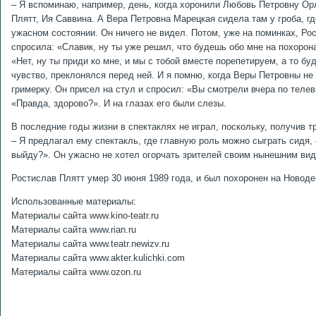
– Я вспоминаю, например, день, когда хоронили Любовь Петровну Орл
Плятт, Ия Саввина. А Вера Петровна Марецкая сидела там у гроба, г
ужасном состоянии. Он ничего не видел. Потом, уже на поминках, Ро
спросила: «Славик, ну ты уже решил, что будешь обо мне на похорона
«Нет, ну ты приди ко мне, и мы с тобой вместе порепетируем, а то 
чувство, преклонялся перед ней. И я помню, когда Веры Петровны не 
гримерку. Он присел на стул и спросил: «Вы смотрели вчера по теле
«Правда, здорово?». И на глазах его были слезы.
В последние годы жизни в спектаклях не играл, поскольку, получив т
– Я предлагал ему спектакль, где главную роль можно сыграть сидя,
выйду?». Он ужасно не хотел огорчать зрителей своим нынешним видо
Ростислав Плятт умер 30 июня 1989 года, и был похоронен на Новод
Использованные материалы:
Материалы сайта www.kino-teatr.ru
Материалы сайта www.rian.ru
Материалы сайта www.teatr.newizv.ru
Материалы сайта www.akter.kulichki.com
Материалы сайта www.ozon.ru