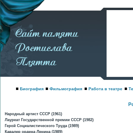
■
■
■
■
Биография
Фильмография
Работа в театре
Т
Р
Народный артист СССР (1961)
Лауреат Государственной премии СССР (1982)
Герой Социалистического Труда (1989)
Кавалер ордена Ленина (1989)