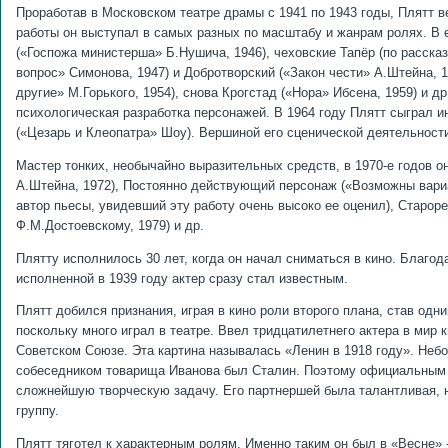
Проработав в Московском театре драмы с 1941 по 1943 годы, Плятт в
работы он выступал в самых разных по масштабу и жанрам ролях. В е
(«Госпожа министерша» Б.Нушича, 1946), чеховские Тапёр (по рассказ
вопрос» Симонова, 1947) и Добротворский («Закон чести» А.Штейна, 
другие» М.Горького, 1954), снова Крогстад («Нора» Ибсена, 1959) и 
психологическая разработка персонажей. В 1964 году Плятт сыграл 
(«Цезарь и Клеопатра» Шоу). Вершиной его сценической деятельности
Мастер тонких, необычайно выразительных средств, в 1970-е годов 
А.Штейна, 1972), Постоянно действующий персонаж («Возможны вариа
автор пьесы, увидевший эту работу очень высоко ее оценил), Старо
Ф.М.Достоевскому, 1979) и др.
Плятту исполнилось 30 лет, когда он начал сниматься в кино. Благ
исполненной в 1939 году актер сразу стал известным.
Плятт добился признания, играя в кино роли второго плана, став одн
поскольку много играл в театре. Ввел тридцатилетнего актера в мир
Советском Союзе. Эта картина называлась «Ленин в 1918 году». Небо
собеседником товарища Иванова был Сталин. Поэтому официальным
сложнейшую творческую задачу. Его партнершей была талантливая, 
группу.
Плятт тяготел к характерным ролям. Именно таким он был в «Весне» - 