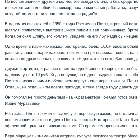
По воспоминаниям друзей и коллег, его всегда отличали благородств
и посмеяться над собой. Например, после окончания работы над озв
цеху. «А не много ли у нас пляттства на радио?».
В одном из спектаклей в 1950-е годы Ростислав Плятт, игравший важ
шляпу и приветствуя выстроившихся лицом в зал подчиненных. Зрите
Когда он снял шляпу, его коллеги увидели на его лбу надпись - неце
Одно время в парикмахерских, ресторанах, банях СССР висели объяв
рассчитываясь с парикмахером, неизменно приговаривал, косясь на 
оставив щедрые чаевые, спрашивал: «Я достаточно оскорбил ваше д
Друзья и артисты, игравшие с ним на одной сцене, говорят, что он бы
одолжил у него 10 рублей до получки, но в день выдачи зарплаты обн
Плятту с извинениями и обещанием вернуть еще через три дня. Плятт
Отдашь, не отдашь - ты всегда приходи, я тебе всегда буду давать де
Он помогал не просто деньгами - за «брата-актера» он был готов оби
Ирине Муравьевой.
Ростислав Плятт прожил счастливую творческую жизнь, но его лична
воспоминаниям актера и друга Плятта Георгия Бахтарова, «Плятт был
эффектной - рыжая с синими глазами. Со временем превратилась в хр
Вера Марецкая - знаменитая актриса, супруга режиссера театра Мос