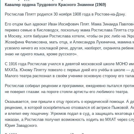
Кавалер ордена Трудового Красного Знамени (1969)
Ростислав Плятт родился 30 ноября 1908 года в Ростове-на-Дону.
Его отцом был адвокат Иван Иосифович Плят. Мама Зинаида Павловна
перевез семью в Кисловодск, поскольку мама Ростислава Плятта стра
в Москву, хотя бабушки Ростислава хотели, чтобы он рос либо на Укр
Жозефина Феликсовна, мать отца, и Александра Лукинична, мамина мат
усвоило ничего из хохлацкой речи, другая, наоборот, охраняла ребенк
знаю ни одного языка, кроме русского».
С 1916 года Ростислав учился в девятой московской школе МОНО име
МХАТа. Юному Плятту повезло с первых дней его учёбы в школе — 
Малого театра распознал в своём ученике основную сторону его тала
Ростислав собирал рецензии и программки, ежедневно пытался проти
не поверил глазам: на пороге стояли артисты его любимого театра.
Оказывается, они пришли к отцу просить о юридической помощи. А д
рецензию, в которой оскорбительно отозвался об актрисе Пыжовой. А
и влепил ему пощечину. Угрюмов подал в суд, а защищать мхатовца 
наказан, а Ростислав получил возможность ходить во МХАТ через слу
Юрия Завадского.