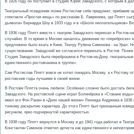
В 1926 году он поступает в студию Юрия Завадского, с которым в д
Театральный псевдоним позже Ростислав себе придумал, прибавив од
спектакле «Простая вещь» по рассказам Б. Лавренева, где Плятт сыг
дьявола» Бернарда Шоу в 1933 году и в «Школе неплательщиков» Вер
В 1936 году Плятт вместе с театром Завадского переехал в Ростов-н
случайно. В то время в Москве началось движение по «переброске» 
предложено было ехать в Киев, Театру Рубена Симонова - на Урал. Н
существование. Завадский же согласился переехать в Ростов. Позже П
Студия Завадского была переброшена в Ростов-на-Дону, театральные 
единственного ростовчанина в труппе».
Сам Ростислав Плятт вовсе не хотел покидать Москву, а к Ростову от
ростовские годы лучшими в своей жизни.
В Ростове Плятта очень любили. Особенно сложно было достать билет
Завадского. На ростовской сцене играл Болинброка в «Стакане воды»
имел его Фон Ранен в «Днях нашей жизни» Леонида Андреева в 1938 г
тонкому раскрытию характера. До этого Плятт был признанным коме
рисунком, ярко подчеркнутой характерностью.
В 1938 году Плятт вернулся в Москву и до 1941 года работал в Театр
Константин Симонов отметил артиста как единственного и неповторим