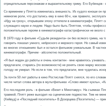
отрицательным персонажам и выразительному гриму. Его Бубенцов -
Со временем у Плятта изменилась внешность. Из худого юноши он пр
немногие роли, что достались ему в кино 60-х, как правило, эксплу
«Иду на грозу», открывшем эпоху оттепели в кинематографе, Плятт с
служащего науке и людям. Надо было быть Пляттом, чтобы профессор
положительным героям в кинематографе катастрофически не везло с
В 1970 году в фильме «Судьбе резидента» он без всякого грима, на т
говорить показал умного, неброского и мерзкого героя. Но самый изв
во многих отношениях был и остался фильмом уникальным. В частнос
кинематографе. Причем - абсолютно положительный.
«Я был жаден до работы и очень контактен - мне нравилось узнавать л
предлагали, стараясь (по возможности) не ронять свою марку московс
голоду не умирал. Но если в том, что предлагали, мне чудилась иско
За почти 50 лет работы в кино Ростислав Плятт снялся, по его слова
числе читал слова автора в мультфильмах «Слово имеют куклы», «Ка
Его последняя роль - в фильме «Визит к Минотавру». На съемках Пл
травмой, Плятт реже выходил на сценические подмостки. Тем не мен
(Хейвуд) и «Последний посетитель» В.Дозорцева (Посетитель) — при